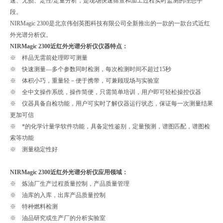
速、无损、定性/定量分析，是现场快速筛查和加工过程实时监测的理想手
段。
NIRMagic 2300
是北京伟创英图科技有限公司全新推出的一款的一款台式近红
外光谱分析仪。
NIRMagic 2300
近红外光谱分析仪仪器特点：
※ 样品无需前处理即可测量
※ 快速测量—多个参数同时检测，每次检测时间不超过15秒
※ 体积小巧，重量轻－便于携带，可兼顾现场与实验室
※ 全中文操作系统，操作简便，只需简单培训，用户即可轻松操控仪器
※ 仪器具备自检功能，用户可实时了解仪器运行状态，保证每一次测量结果
更加可信
※ *的化学计量学软件功能，具备定性鉴别，定量预测，谱图匹配，谱图检
索等功能
※ 测量稳定性好
NIRMagic 2300
近红外光谱分析仪应用领域：
※ 炼油厂生产过程质量控制，产品质量管理
※ 油库的入库，出库产品质量控制
※ 特种燃料检测
※ 油品研究或生产厂的分析实验室