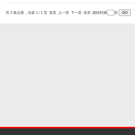
共 3 条记录，当前 1 / 1 页 首页 上一页 下一页 末页 跳转到第
页